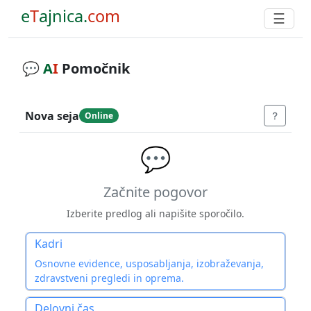
e
T
ajnica.
com
☰
💬
A
I
Pomočnik
Nova seja
Online
💬
Začnite pogovor
Izberite predlog ali napišite sporočilo.
Kadri
Osnovne evidence, usposabljanja, izobraževanja,
zdravstveni pregledi in oprema.
Delovni čas